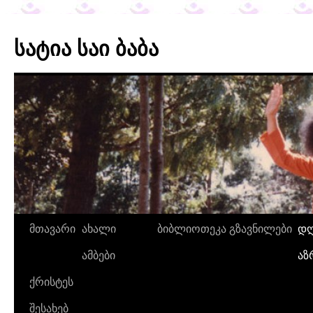
სატია საი ბაბა
მთავარი
ახალი
ბიბლიოთეკა
გზავნილები
დღ
ამბები
აზ
ქრისტეს
შესახებ