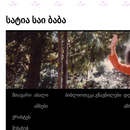
სატია საი ბაბა
მთავარი
ახალი
ბიბლიოთეკა
გზავნილები
დღ
ამბები
აზ
ქრისტეს
შესახებ