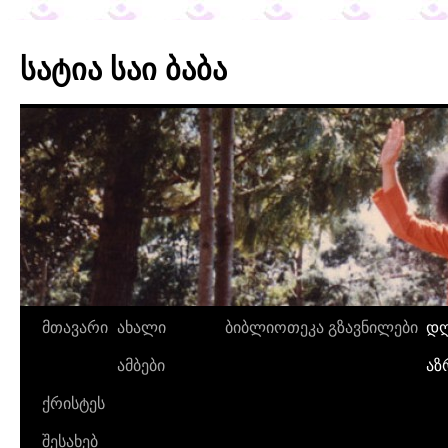
სატია საი ბაბა
მთავარი
ახალი
ბიბლიოთეკა
გზავნილები
დღ
ამბები
აზ
ქრისტეს
შესახებ