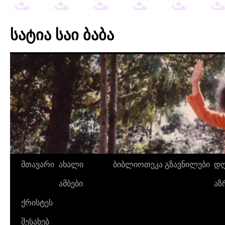
სატია საი ბაბა
მთავარი
ახალი
ბიბლიოთეკა
გზავნილები
დღ
ამბები
აზ
ქრისტეს
შესახებ