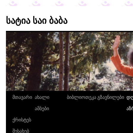
სატია საი ბაბა
მთავარი
ახალი
ბიბლიოთეკა
გზავნილები
დღ
ამბები
აზ
ქრისტეს
შესახებ