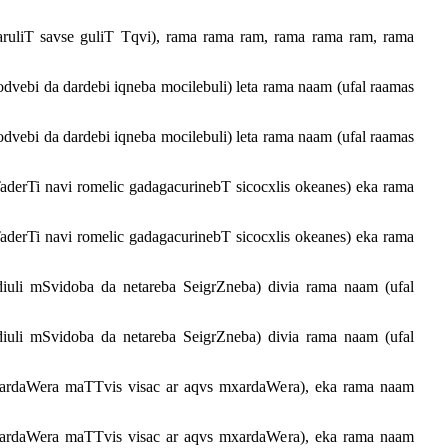
ruliT savse guliT Tqvi), rama rama ram, rama rama ram, rama
dvebi da dardebi iqneba mocilebuli) leta rama naam (ufal raamas
dvebi da dardebi iqneba mocilebuli) leta rama naam (ufal raamas
derTi navi romelic gadagacurinebT sicocxlis okeanes) eka rama
derTi navi romelic gadagacurinebT sicocxlis okeanes) eka rama
iuli mSvidoba da netareba SeigrZneba) divia rama naam (ufal
iuli mSvidoba da netareba SeigrZneba) divia rama naam (ufal
xardaWera maTTvis visac ar aqvs mxardaWera), eka rama naam
xardaWera maTTvis visac ar aqvs mxardaWera), eka rama naam