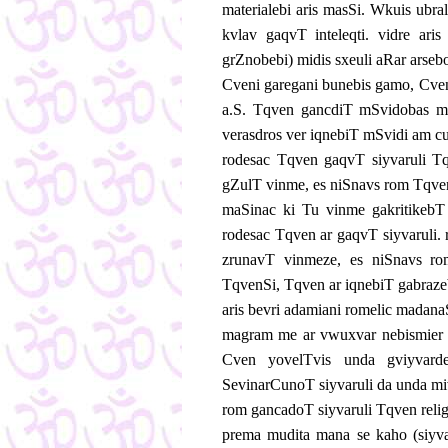
materialebi aris masSi. Wkuis ubr
kvlav gaqvT inteleqti. vidre ari
grZnobebi) midis sxeuli aRar arseb
Cveni garegani bunebis gamo, Cven 
a.S. Tqven gancdiT mSvidobas mx
verasdros ver iqnebiT mSvidi am cu
rodesac Tqven gaqvT siyvaruli T
gZulT vinme, es niSnavs rom Tqven
maSinac ki Tu vinme gakritikeb
rodesac Tqven ar gaqvT siyvaruli
zrunavT vinmeze, es niSnavs ro
TqvenSi, Tqven ar iqnebiT gabraze
aris bevri adamiani romelic madana
magram me ar vwuxvar nebismier ma
Cven yovelTvis unda gviyvard
SevinarCunoT siyvaruli da unda m
rom gancadoT siyvaruli Tqven reli
prema mudita mana se kaho (siyva