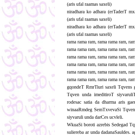
(aris ufal raamas saxeli)
niradhara ko adhara (erTaderT m
(aris ufal raamas saxeli)
niradhara ko adhara (erTaderT m
(aris ufal raamas saxeli)
rama rama ram, rama rama ram, ram
rama rama ram, rama rama ram, ram
rama rama ram, rama rama ram, ram
rama rama ram, rama rama ram, ram
rama rama ram, rama rama ram, ram
rama rama ram, rama rama ram, ram
gqondeT RmrTiuri saxeli Tqvens g
Tqven unda imeditiroT siyvaruliT
rodesac satia da dharma aris ga
winaaRmdeg SemTxvevaSi Tqven g
siyvaruli unda darCes ucvleli.
WkuaSi boroti azrebis Sedegad Tq
suliereba ar unda dadanaSauldes. a