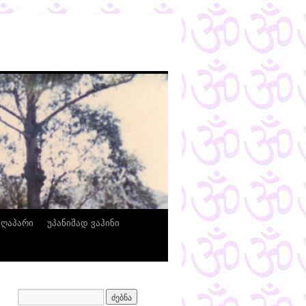
ზღაპარი
უპანიშად ვაჰინი