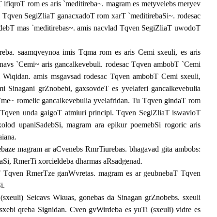
T ifiqroT rom es aris `meditireba~. magram es metyvelebs meryev
, Tqven SegiZliaT ganacxadoT rom xarT `meditirebaSi~. rodesac
debT mas `meditirebas~. amis nacvlad Tqven SegiZliaT uwodoT
ereba. saamqveynoa imis Tqma rom es aris Cemi sxeuli, es aris
iSnavs `Cemi~ aris gancalkevebuli. rodesac Tqven ambobT `Cemi
 Wiqidan. amis msgavsad rodesac Tqven ambobT Cemi sxeuli,
Sinagani grZnobebi, gaxsovdeT es yvelaferi gancalkevebulia
me~ romelic gancalkevebulia yvelafridan. Tu Tqven gindaT rom
Tqven unda gaigoT atmiuri principi. Tqven SegiZliaT iswavloT
olod upaniSadebSi, magram ara epikur poemebSi rogoric aris
aiana.
ebaze magram ar aCvenebs RmrTiurebas. bhagavad gita ambobs:
maSi, RmerTi xorcieldeba dharmas aRsadgenad.
ovT Tqven RmerTze ganWvretas. magram es ar geubnebaT Tqven
i.
i (sxeuli) Seicavs Wkuas, gonebas da Sinagan grZnobebs. sxeuli
xebi qreba Signidan. Cven gvWirdeba es yuTi (sxeuli) vidre es