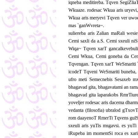
iqneba meditireba. Tqven SegiZlia
Wkuaze. rodesac Wkua aris uryevi
Wkua aris meryevi Tqven ver uwo
mas `ganWvreta~.
suliereba aris Zalian maRali wesi
Cemi saxli da a.S. Cemi sxeuli n
Wiqa~ Tqven xarT gancalkevebuli
Cemi Wkua, Cemi goneba da Cemi 
Tqvengan. Tqven xarT WeSmariti `
icodeT Tqveni WeSmariti buneba, 
ufro meti Semecnebis Sesaxeb mx
bhagavad gita, bhagavatami an ram
bhagavad gita laparakobs RmrTiur
yoveljer rodesac aris dacema dhar
vedanta (filosofia) ubralod gTx
rom daayenoT RmerTi Tqvens gulS
sxeuli aris yuTis msgavsi. es yuT
iRupeba im momentSi roca es xaris