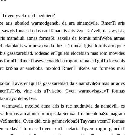
Tqven yvela xarT bednieri?
e aris ubralod warmodgenebi da ara sinamdvile. RmerTi aris
i sawyisTanac da dasasrulTanac. is aris ZvelTaZveli, dasawyisis,
 aris maradiuli atmas formaSi. saxelis da formis miniWeba atmas
d adamianis warmosaxva da iluzia. Tumca, igive formis armqone
bis gasaxareblad. rodesac erTgulebi elocebian mas rom movides
nas formiT. RmerTi aseve cxaddeba rogorc rama erTgulTa locvebis
arc kriSna ar arsebobs. mxolod RmerTi iRebs am formebs misi
lod Tavis erTgulTa gasaxareblad da sinamdvileSi mas ar aqvs
merTisTvis, vinc aris uTvisebo, Cven warmovisaxavT formas
dakmayofilebisTvis.
s warmavali. mxolod atma aris is rac mudmivia da namdvili. es
va formas am atmiur princips da SedixarT dabneulobaSi. magram
 WeSmaritia, Cven didi xnis ganmavlobaSi Tayvans vcemT formas
en xedavT formas Tqven xarT netari. Tqven rogor gancdiT