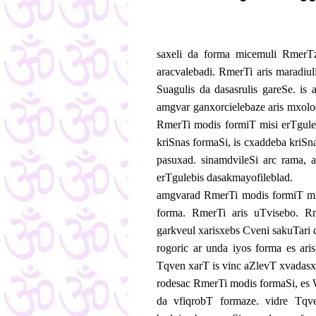
saxeli da forma micemuli RmerTz
aracvalebadi. RmerTi aris maradiul
Suagulis da dasasrulis gareSe. is
amgvar ganxorcielebaze aris mxolo
RmerTi modis formiT misi erTgule
kriSnas formaSi, is cxaddeba kriS
pasuxad. sinamdvileSi arc rama, 
erTgulebis dasakmayofileblad.
amgvarad RmerTi modis formiT mxo
forma. RmerTi aris uTvisebo. R
garkveul xarisxebs Cveni sakuTari 
rogoric ar unda iyos forma es ari
Tqven xarT is vinc aZlevT xvadasx
rodesac RmerTi modis formaSi, es
da vfiqrobT formaze. vidre Tqv