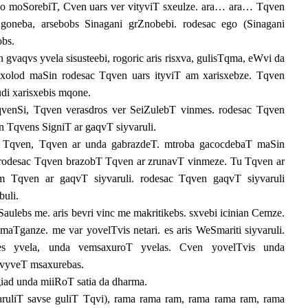
alo moSorebiT, Cven uars ver vityviT sxeulze. ara… ara… Tqven
s goneba, arsebobs Sinagani grZnobebi. rodesac ego (Sinagani
obs.
gvaqvs yvela sisusteebi, rogoric aris risxva, gulisTqma, eWvi da
olod maSin rodesac Tqven uars ityviT am xarisxebze. Tqven
di xarisxebis mqone.
qvenSi, Tqven verasdros ver SeiZulebT vinmes. rodesac Tqven
 Tqvens SigniT ar gaqvT siyvaruli.
T Tqven, Tqven ar unda gabrazdeT. mtroba gacocdebaT maSin
. rodesac Tqven brazobT Tqven ar zrunavT vinmeze. Tu Tqven ar
m Tqven ar gaqvT siyvaruli. rodesac Tqven gaqvT siyvaruli
buli.
Saulebs me. aris bevri vinc me makritikebs. sxvebi icinian Cemze.
Tganze. me var yovelTvis netari. es aris WeSmariti siyvaruli.
es yvela, unda vemsaxuroT yvelas. Cven yovelTvis unda
ivyveT msaxurebas.
giad unda miiRoT satia da dharma.
ruliT savse guliT Tqvi), rama rama ram, rama rama ram, rama