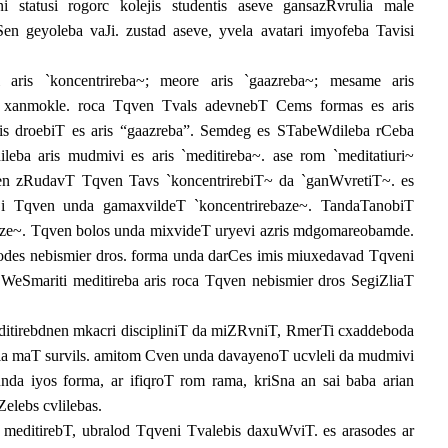
 statusi rogorc kolejis studentis aseve gansazRvrulia male
en geyoleba vaJi. zustad aseve, yvela avatari imyofeba Tavisi
 aris `koncentrireba~; meore aris `gaazreba~; mesame aris
ris xanmokle. roca Tqven Tvals adevnebT Cems formas es aris
dis droebiT es aris “gaazreba”. Semdeg es STabeWdileba rCeba
ba aris mudmivi es aris `meditireba~. ase rom `meditatiuri~
en zRudavT Tqven Tavs `koncentrirebiT~ da `ganWvretiT~. es
Si Tqven unda gamaxvildeT `koncentrirebaze~. TandaTanobiT
aze~. Tqven bolos unda mixvideT uryevi azris mdgomareobamde.
odes nebismier dros. forma unda darCes imis miuxedavad Tqveni
. WeSmariti meditireba aris roca Tqven nebismier dros SegiZliaT
tirebdnen mkacri discipliniT da miZRvniT, RmerTi cxaddeboda
a maT survils. amitom Cven unda davayenoT ucvleli da mudmivi
nda iyos forma, ar ifiqroT rom rama, kriSna an sai baba arian
elebs cvlilebas.
meditirebT, ubralod Tqveni Tvalebis daxuWviT. es arasodes ar