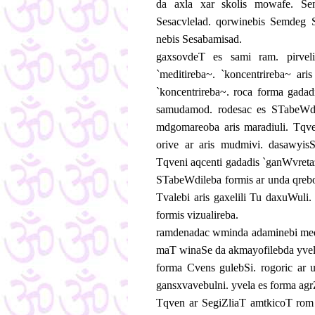
da axla xar skolis mowafe. Seni
Sesacvlelad. qorwinebis Semdeg S
nebis Sesabamisad.
gaxsovdeT es sami ram. pirveli
`meditireba~. `koncentrireba~ a
`koncentrireba~. roca forma gada
samudamod. rodesac es STabeWdile
mdgomareoba aris maradiuli. Tqv
orive ar aris mudmivi. dasawyis
Tqveni aqcenti gadadis `ganWvret
STabeWdileba formis ar unda qreb
Tvalebi aris gaxelili Tu daxuWuli
formis vizualireba.
ramdenadac wminda adaminebi medi
maT winaSe da akmayofilebda yvel
forma Cvens gulebSi. rogoric ar u
gansxvavebulni. yvela es forma agrZ
Tqven ar SegiZliaT amtkicoT rom 