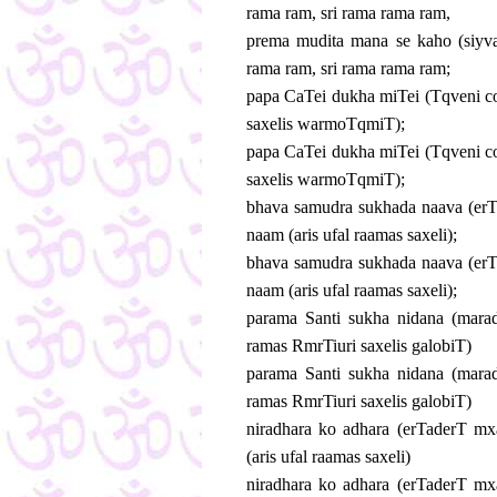
rama ram, sri rama rama ram,
prema mudita mana se kaho (siyva
rama ram, sri rama rama ram;
papa CaTei dukha miTei (Tqveni co
saxelis warmoTqmiT);
papa CaTei dukha miTei (Tqveni co
saxelis warmoTqmiT);
bhava samudra sukhada naava (erTa
naam (aris ufal raamas saxeli);
bhava samudra sukhada naava (erTa
naam (aris ufal raamas saxeli);
parama Santi sukha nidana (marad
ramas RmrTiuri saxelis galobiT)
parama Santi sukha nidana (marad
ramas RmrTiuri saxelis galobiT)
niradhara ko adhara (erTaderT m
(aris ufal raamas saxeli)
niradhara ko adhara (erTaderT m