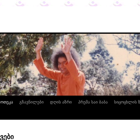
იოთეკა
გზავნილები
დღის აზრი
პრემა საი ბაბა
სიცოცხლის 
ვები