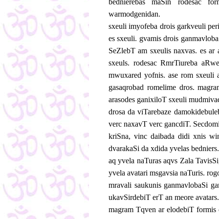
bednierebas maSin rodesac fo
warmodgenidan.
sxeuli imyofeba drois garkveuli pe
es sxeuli. gvamis drois ganmavloba
SeZlebT am sxeulis naxvas. es ar
sxeuls. rodesac RmrTiureba aRw
mwuxared yofnis. ase rom sxeuli a
gasaqrobad romelime dros. magra
arasodes ganixiloT sxeuli mudmiva
drosa da viTarebaze damokidebule
verc naxavT verc gancdiT. Secdomi
kriSna, vinc daibada didi xnis wi
dvarakaSi da xdida yvelas bedniers.
aq yvela naTuras aqvs Zala TavisSi
yvela avatari msgavsia naTuris. ro
mravali saukunis ganmavlobaSi ga
ukavSirdebiT erT an meore avatars.
magram Tqven ar elodebiT formis