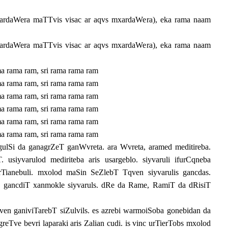
xardaWera maTTvis visac ar aqvs mxardaWera), eka rama naam
xardaWera maTTvis visac ar aqvs mxardaWera), eka rama naam
a rama ram, sri rama rama ram
a rama ram, sri rama rama ram
a rama ram, sri rama rama ram
a rama ram, sri rama rama ram
a rama ram, sri rama rama ram
a rama ram, sri rama rama ram
ulSi da ganagrZeT ganWvreta. ara Wvreta, aramed meditireba.
. usiyvarulod mediriteba aris usargeblo. siyvaruli ifurCqneba
erTianebuli. mxolod maSin SeZlebT Tqven siyvarulis gancdas.
ancdiT xanmokle siyvaruls. dRe da Rame, RamiT da dRisiT
ven ganiviTarebT siZulvils. es azrebi warmoiSoba gonebidan da
greTve bevri laparaki aris Zalian cudi. is vinc urTierTobs mxolod