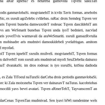
rma aRar iqneba? es netareba gamovida Tqveni sakuTari
riodis ganmavlobaSi. mogvianebiT is icvlis Tavis formas. arsebobs
Sic, es sxeuli agrZelebs cvlilebas. raRac drois Semdeg Tqven ver
 aris Tqveni buneba damwuxrdeT rodesac Tqven dascildebiT am
evs am WeSmarit bunebas Tqven unda iyoT bednieri, nacvlad
ris yovelTvis warmavali da araWeSmariti. sxeuli gansazRvrulia
m mobinadre aris mudmivi damoukidebeli yvelafrisgan. amitom
d myofad.
biT Tqven iqnebiT sxeulis mxilveli. mogvianebiT, Tqven formas
s daSvebiT rom sxeuli aris mudmivad myofi SeuZlebelia dainaxo
naT dvarakaSi. im dros rodesac is iyo sxeulSi, kriSna dadioda
, es Zala TiToeul naTuraSi darCeba drois periodis ganmavlobaSi.
gorc ki Zala moixsneba Tqven ver dainaxavT naTuras. kacobriobas
mocdili yavs bevri avatari. Tqven aRmerTebT, TayvanscemT an
 darCenas TqvenTan mudmivad. Sen iyavi biWi ramdenime wels