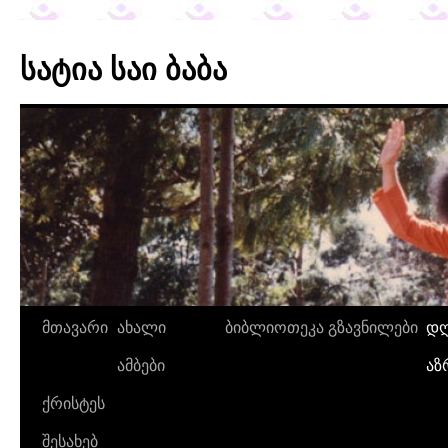
სატია საი ბაბა
მთავარი
ახალი
ბიბლიოთეკა
გზავნილები
დღ
ამბები
აზ
ქრისტეს
შესახებ