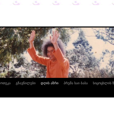
იოთეკა
გზავნილები
დღის აზრი
პრემა საი ბაბა
სიცოცხლის 