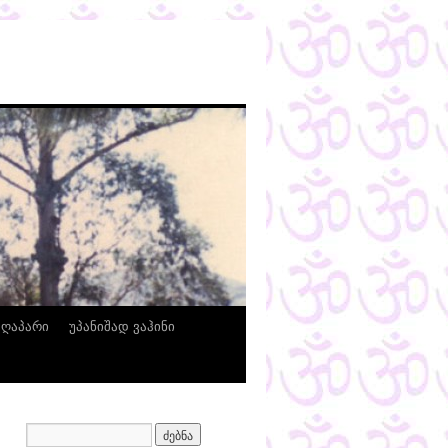
ზღაპარი
უპანიშად ვაჰინი