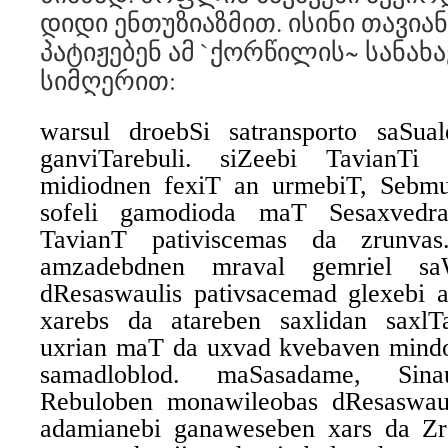
დიდი ენთუზიაზმით. ისინი თავია
პატიჟებენ ამ `ქორწილის~ სანახ
სიმღერით:
warsul droebSi satransporto saSua
ganviTarebuli. siZeebi TavianTi
midiodnen fexiT an urmebiT, Sebmu
sofeli gamodioda maT Sesaxvedra
TavianT pativiscemas da zrunvas
amzadebdnen mraval gemriel saW
dResaswaulis pativsacemad glexebi 
xarebs da atareben saxlidan saxlT
uxrian maT da uxvad kvebaven mind
samadloblod. maSasadame, Sina
Rebuloben monawileobas dResaswaul
adamianebi ganaweseben xars da Z