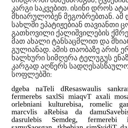
კარგი საკვებით. ისინი დროს ატ
მხიარულობენ მეგობრებთან. ამ 
სახლში ეპატიჟებიან თავიანთი ცო
გათხოვილი ქალიშვილების ქმრებ
მათ ახალი ტანსაცმლით და მხი
გულიანად. ამის თაობაზე არის 
ხალხური სიმღერა ტელუგუს ენა
კარგად აღწერს სადღესასწაულ
სოფლებში:
dgeba naTeli dResaswaulis sankr
fermerebs saxlSi miaqvT axali mos
orlebniani kulturebisa, romelic g
marcvlis aRebisa da damuSavebis
dasrulebis Semdeg, fermerebi 
samuSaosgan, tkbebian simSvidiT da 