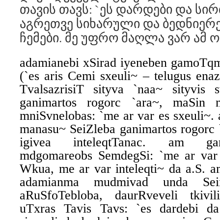
თავის თავს: `ეს დარდები და სი
აგრეთვე სიხარული და ბედნიერე
ჩემები. მე უფრო მაღლა ვარ ამ 
adamianebi xSirad iyeneben gamoTqm
(`es aris Cemi sxeuli~ – telugus ena
TvalsazrisiT sityva `naa~ sityvis 
ganimartos rogorc `ara~, maSin 
mniSvnelobas: `me ar var es sxeuli~.
manasu~ SeiZleba ganimartos rogorc 
igivea inteleqtTanac. am gam
mdgomareobs SemdegSi: `me ar var 
Wkua, me ar var inteleqti~ da a.S. a
adamianma mudmivad unda Seina
aRuSfoTebloba, daurRveveli tkivi
uTxras Tavis Tavs: `es dardebi da