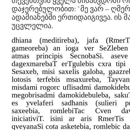
თქვენთვის ყველა მისაწვდომი რ
დაჯერებულობით: `მე ვარ – ღმერ
ადამიანებში ერთიდაიგივეა. ის 
უცვლელია.
dhiana (meditireba), jafa (Rmer
gameoreba) an ioga ver SeZleben
atmas principis SecnobaSi. ase
dagexmarebaT erTgulebis cxra tip
Sesaxeb, misi saxelis galoba, gaazr
lotosis terfebis msaxureba, Tayvan
misdami rogorc uflisadmi damokidebu
megobrisadmi damokidebuleba, saku
es yvelaferi sadhanis (sulieri pr
saxeebia, romlebiTac Cven dav
iniciativiT. isini ar aris RmerTi
qveyanaSi cota asketebia, romlebic d