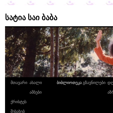
სატია საი ბაბა
მთავარი
ახალი
ბიბლიოთეკა
გზავნილები
დღ
ამბები
აზ
ქრისტეს
შესახებ