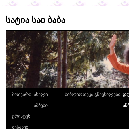
სატია საი ბაბა
მთავარი
ახალი
ბიბლიოთეკა
გზავნილები
დღ
ამბები
აზ
ქრისტეს
შესახებ