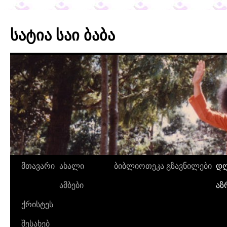
სატია საი ბაბა
მთავარი
ახალი
ბიბლიოთეკა
გზავნილები
დღ
ამბები
აზ
ქრისტეს
შესახებ