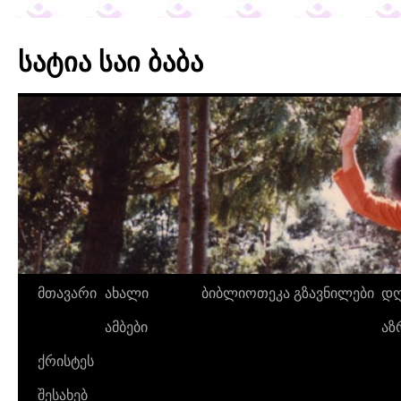
სატია საი ბაბა
მთავარი
ახალი
ბიბლიოთეკა
გზავნილები
დღ
ამბები
აზ
ქრისტეს
შესახებ